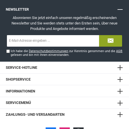
NEWSLETTER
Abonnieren Sie jetzt einfach unseren regelmäßig erscheinenden
Newsletter und Sie werden stets unter den Ersten sein, über neue
Produkte und Angebote informiert werden.
E-
Mail-
Adresse*
Ich habe die
Datenschutzbestimmungen
zur Kenntnis genommen und die
AGB
gelesen und bin mit ihnen einverstanden.
SERVICE-HOTLINE
SHOPSERVICE
INFORMATIONEN
SERVICEMENÜ
ZAHLUNGS- UND VERSANDARTEN