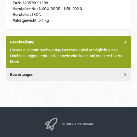
EAN:
628575091188
Hersteller-Nr.:
NXGX-RSOBL-NBL-002.0
Hersteller:
IBDN
Paketgewicht:
0.1 kg
Beschreibung
Dieses qualitativ hochwertige Netzwerkkabel ermöglicht einen
Hochleistungsdatentransfer sowie eine klare und saubere Übertra…
Mehr
Bewertungen
SCHNELLER VERSAND